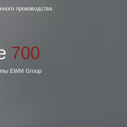
нного производства
е
700
уппы EWM Group