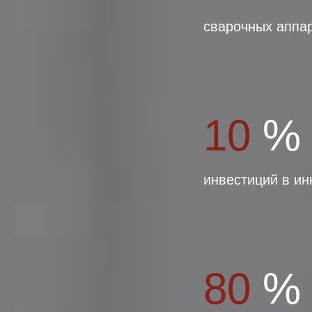
сварочных аппар
10
%
инвестиций в и
80
%